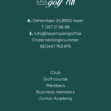
A.
Dehemlaan 24,8900 Ieper
T. 057 21 66 88
E.
info@ieperopengolf.be
Ondernemingsnummer
BE
0447.763.876
Club
Golf course
Members
Business members
Junior Academy