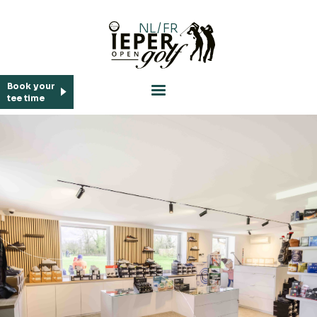
NL
/
FR
Book your
tee time