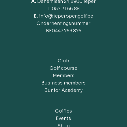
A.
Dehemlaan 24,8900 Ieper
T. 057 21 66 88
E.
info@ieperopengolf.be
Ondernemingsnummer
BE
0447.763.876
Club
Golf course
Members
Business members
Junior Academy
Golfles
Events
Shop