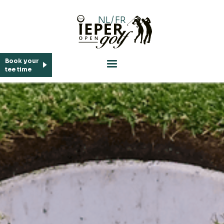
NL
/
FR
Book your
tee time