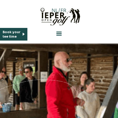
NL
/
FR
Book your
tee time