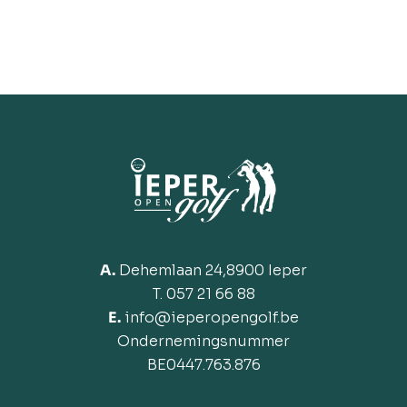
A.
Dehemlaan 24,8900 Ieper
T. 057 21 66 88
E.
info@ieperopengolf.be
Ondernemingsnummer
BE
0447.763.876