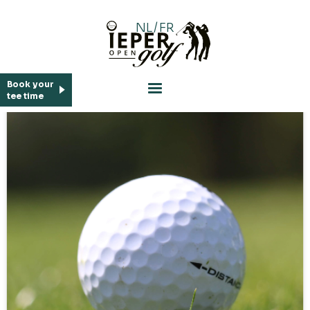
NL
/
FR
Book your
tee time