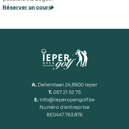
Réserver un cours
A.
Dehemlaan 24,8900 Ieper
T.
057 21 52 75
E.
info@ieperopengolf.be
Numéro d'entreprise
BE
0447.763.876