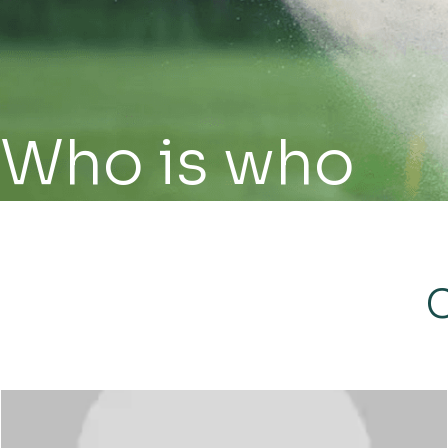
Who is who
C