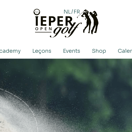
NL
/
FR
academy
Leçons
Events
Shop
Calen