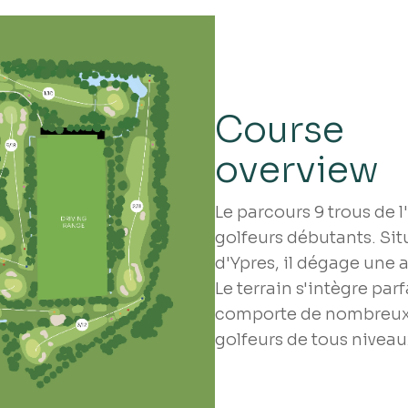
Course
overview
Le parcours 9 trous de l
golfeurs débutants. Sit
d'Ypres, il dégage une 
Le terrain s'intègre par
comporte de nombreux 
golfeurs de tous niveau