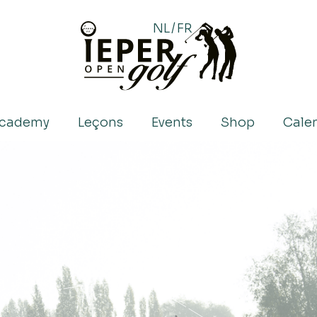
NL
/
FR
academy
Leçons
Events
Shop
Calen